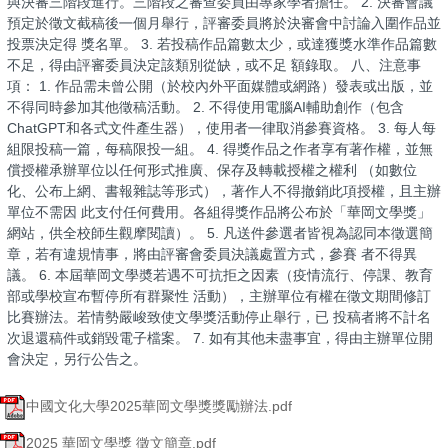
與決審三階段進行。三階段之審查委員由專家學者擔任。 2. 決審會議
預定於徵文截稿後㇐個月舉行，評審委員將於決審會中討論入圍作品並
投票決定得 獎名單。 3. 若投稿作品篇數太少，或達獲獎水準作品篇數
不足，得由評審委員決定該類別從缺，或不足 額錄取。 八、注意事
項： 1. 作品需未曾公開（於校內外平面媒體或網路）發表或出版，並
不得同時參加其他徵稿活動。 2. 不得使用電腦AI輔助創作（包含
ChatGPT和各式文件產生器），使用者㇐律取消參賽資格。 3. 每人每
組限投稿㇐篇，每稿限投㇐組。 4. 得獎作品之作者享有著作權，並無
償授權承辦單位以任何形式推廣、保存及轉載授權之權利 （如數位
化、公布上網、書報雜誌等形式），著作人不得撤銷此項授權，且主辦
單位不需因 此支付任何費用。各組得獎作品將公布於「華岡文學獎」
網站，供全校師生觀摩閱讀）。 5. 凡送件參選者皆視為認同本徵選簡
章，若有違規情事，將由評審會委員決議處置方式，參賽 者不得異
議。 6. 本屆華岡文學奬若遇不可抗拒之因素（疫情流行、停課、教育
部或學校宣布暫停所有群聚性 活動），主辦單位有權在徵文期間修訂
比賽辦法。若情勢嚴峻致使文學獎活動停止舉行，已 投稿者將不計名
次退還稿件或銷毀電子檔案。 7. 如有其他未盡事宜，得由主辦單位開
會決定，另行公告之。
中國⽂化⼤學2025華岡⽂學獎獎勵辦法.pdf
2025 華岡文學獎 徵文簡章.pdf