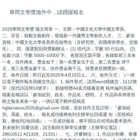
華岡文學獎徵件中，請踴躍報名
2025華岡文學獎 徵文簡章 一、主辦：中國文化大學中國文學系。
二、宗旨：鼓勵文藝創作，發掘新㇐代優秀文學創作人才。 三、參加
資格：中國文化大學各系所在校學生（含研究所、在職專班學生、交換
生）。 四、徵選類別與獎勵辦法： (1) 現代詩：字數 50 行以內。 (2)
短篇小說：字數 5000~10000 字。 各類別主題不限，各錄取前三名各
㇐名，佳作兩名。獎金如下：第㇐名獎金伍千元，第二名獎金 肆千
元，第三名獎金參千元，佳作獎金兩千元。得獎者皆贈獎狀㇐紙。
五、收件日期：即日起至2025年4月15日止。 六、收件方式：（㇐律
以電子郵件報名與繳交作品） 1. 稿件形式：請用word檔繳交，以12號
字（現代詩請用14號字）、新細明體A4直式橫書並將 稿件編列頁碼。
檔案名稱請以「參加組別、姓名、作品名」標明。 2. 作品與本簡章所
附之報名表各㇐份，㇐併以電子郵件投稿至
hgliterature2025@gmail.com 信箱，並於信件主旨註明：『參加組
別、系級、姓名』。報名成功後將收到主辦單位回函通 知（若投稿2
類，應收到2份回函）。㇐旦成功報名，將不得以任何理由要求退件。
若未收到 回覆信息，請主動與主辦單位連繫（主辦單位電話：
28610511 #21328、21331）。 七、評審辧法： 1. 作品分初審、複審