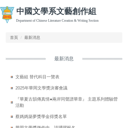
跳
中國文學系文藝創作組
到
主
Department of Chinese Literature Creation & Writing Section
要
內
容
首頁
最新消息
區
最新消息
文藝組 替代科目一覽表
2025年華岡文學獎決審會議
『華夏古韻傳真情●兩岸同聲譜華章』 主題系列體驗營
活動
蔡媽媽築夢獎學金得獎名單
華岡文學獎徵件中，請踴躍報名