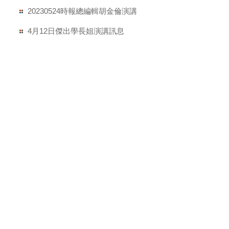
20230524時報總編輯胡金倫演講
4月12日傑出學長姐演講訊息
2023華岡文學獎開跑
恭喜何致和老師《地鐵站》再次獲獎
華岡文藝創作工作坊作家陳栢青演講
2022臺灣文學獎金典獎《地鐵站》簽書會
賀本系何致和教授榮獲台灣文學獎金典獎殊榮
人文倫理演講公告：作家王聰威(聯合文學總編輯)主講
公告2022/9/26後可認證於「全人學習護照」之校內活
動